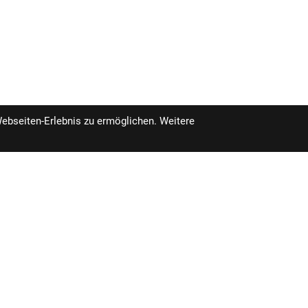
Webseiten-Erlebnis zu ermöglichen. Weitere
pro Stück inkl. MwSt.
fügbar im Geschäft in 3-14 Tagen.
619,99 €