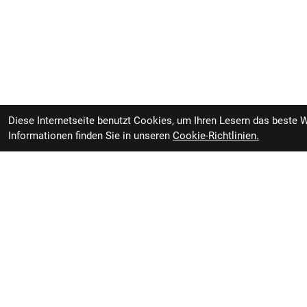
Diese Internetseite benutzt Cookies, um Ihren Lesern das beste 
Informationen finden Sie in unseren
Cookie-Richtlinien.
Trek Chainstay Trek Powerfly 9
Bei Bestellung ver
LT Chainstay 2018 Gloss