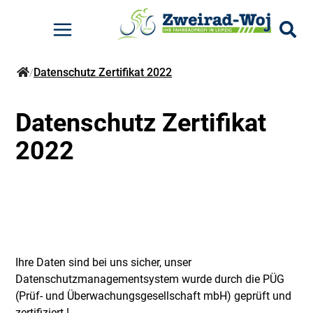
Datenschutz Zertifikat 2022
Elektrofahrräder
Kinderfahrräder
Mountainbikes
Rennräder
Pumpen
Radtaschen
Rucksäcke
/
E-City - Kettenschaltung
Kids - Das erste Bike
MTB-Hardtail Cross Country
Gravel-Bikes
Standpumpen
Für den Lenker
Zubehör
Datenschutz Zertifikat
E-Road-Trekking
Kids - Stadt
Für den Lowider
2022
Für den Sattel
Für den Gepäckträger
Rahmentaschen
Sonstiges
Ihre Daten sind bei uns sicher, unser
Datenschutzmanagementsystem wurde durch die PÜG
Zubehör
(Prüf- und Überwachungsgesellschaft mbH) geprüft und
zertifiziert !