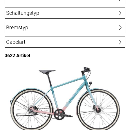
60 cm
61 cm
62 cm
65 cm
L
Tiefer Einstieg - Comfort
Tiefer Einstieg - Wave
Schaltungstyp
M
ML
S
XL
XS
XXL
Y-Lite
Kettenschaltung
Bremstyp
hydraulische Scheibenbremsen
Gabelart
starre Gabel
3622 Artikel