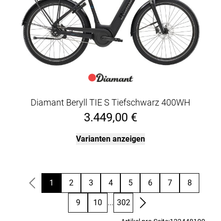
Diamant Beryll TIE S Tiefschwarz 400WH
3.449,00 €
Varianten anzeigen
1
2
3
4
5
6
7
8
9
10
...
302