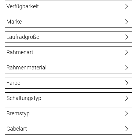
Verfügbarkeit
bis
€
Marke
KOKUA
Laufradgröße
12"
14"
16"
Rahmenart
Kinder
Rahmenmaterial
Aluminium
Farbe
Schaltungstyp
Nabenschaltung - Leerlauf
Bremstyp
Singlespeed - Leerlauf
mechanische Felgenbremsen
Gabelart