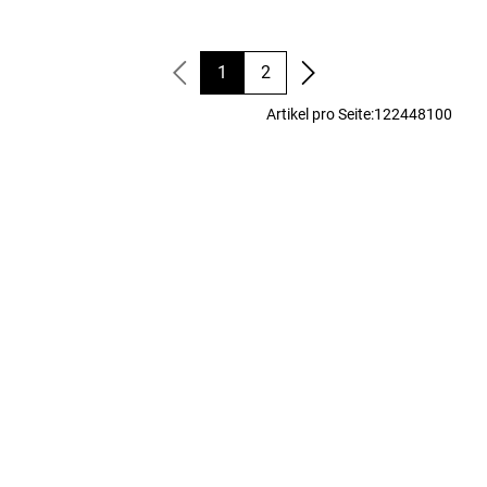
1
2
Artikel pro Seite:
12
24
48
100