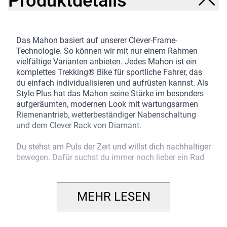
Produktdetails
Das Mahon basiert auf unserer Clever-Frame-
Technologie. So können wir mit nur einem Rahmen
vielfältige Varianten anbieten. Jedes Mahon ist ein
komplettes Trekking® Bike für sportliche Fahrer, das
du einfach individualisieren und aufrüsten kannst. Als
Style Plus hat das Mahon seine Stärke im besonders
aufgeräumten, modernen Look mit wartungsarmen
Riemenantrieb, wetterbeständiger Nabenschaltung
und dem Clever Rack von Diamant.
Du stehst am Puls der Zeit und willst dich nachhaltiger
bewegen. Dafür suchst du immer noch lieber ein Rad
ohne Motor, denn ein Rad ist für dich auch ein
Ausdruck von Einfachheit. Du suchst ein Bike, das
klassisch auftritt, aber subtil und gekonnt ein
MEHR LESEN
Feuerwerk an Funktionalität mitbringt. Du bewegst
dich viel in der Stadt, bist aber bereit, Grenzen zu
erkunden.