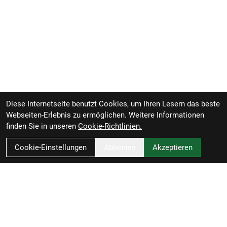
160 mm
Reifen: Bontrager Girona Comp, Sub Tread
Pannenschutz, Reflexstreifen, hergestellt mit
recycleten Material, 42-622
Gabel: Aluminium mit Scheibenbremsaufnahme und
Zubehör-Ösen, 100x5mm ThruSkew
Kurbelsatz: Gates CDN S150, 50 Zähne
Diese Internetseite benutzt Cookies, um Ihren Lesern das beste
Webseiten-Erlebnis zu ermöglichen. Weitere Informationen
Kassette: Gates CDC CenterTrack, 24 Zähne // Gates
finden Sie in unseren
Cookie-Richtlinien.
CDC CenterTrack, 24 Zähne
Cookie-Einstellungen
Ablehnen
Akzeptieren
Kette: Gates CDN CenterTrac
Steuersatz: Integrierter FSA-Steuersatz, gedichtetes
Patronenlager, 1 1/8" oben, 1,5" unten
Lenker: Aluminium-Lowriser, 31,8 mm, 25 mm Rise,
11 Grad Krümmung, 690 mm Breite
Zweirad-Woj GmbH