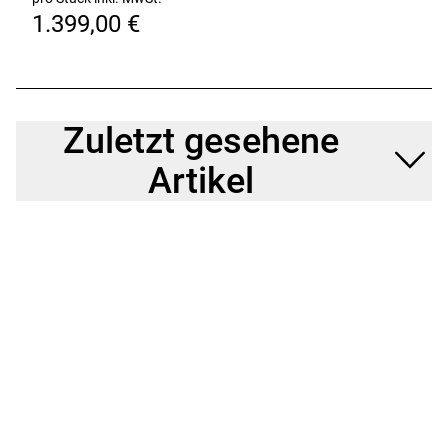
des Riemens besonders einfach.
1.399,00 €
Shimano Nexus 8: Zuverlässig wartungsarm
Die Shimano Nexus 8-Schaltnabe ist robust, langlebig
und wartungsarm - spar dir einen Gang in die
Werkstatt und mach lieber einen Ausflug.
Zuletzt gesehene
Nimm was mit
Artikel
Fünf paar Standardösen am Rahmen stehen für die
großartige Vielseitigkeit dieses Rahmens, der dir für
den Transport von Trinkflaschen, Zubehör und Gepäck
alle Freiheiten lässt.
Leicht beleuchtet
Das praktische, dynamobetriebene Frontlicht spart
Gewicht und sorgt für Beleuchtung, die in Tests
hervorragend abgeschnitten hat.
Rücklicht mit Standlicht
Dein Bike verfügt über eine Standlichtfunktion. Wenn
du anhältst, bleibt das Rücklicht noch an - ideal, damit