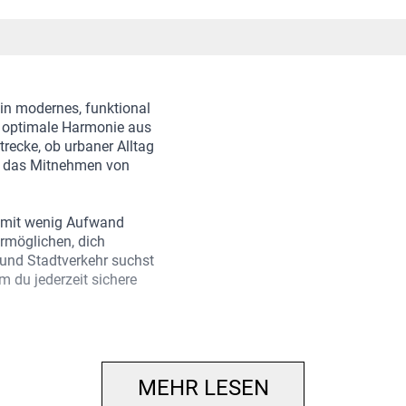
in modernes, funktional
ine optimale Harmonie aus
recke, ob urbaner Alltag
ht das Mitnehmen von
ch mit wenig Aufwand
ermöglichen, dich
und Stadtverkehr suchst
 du jederzeit sichere
einer komfort-
Gepäck und Zubehör am
atibilität. Der Antrieb
MEHR LESEN
amobetriebe Frontlicht