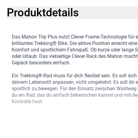
Produktdetails
Das Mahon Trip Plus nutzt Clever Frame-Technologie für e
brilliantes Trekking® Bike. Die aktive Position erreicht e
Komfort und sportlichem Fahrspaß. Ob kurze oder lange St
oder Urlaub: Das vielseitige Clever Rack des Mahon mac
Gepäck besonders einfach.
Ein Trekking®-Rad muss für dich flexibel sein. Es soll si
deinem Lebensstil anpassen, nicht umgekehrt. Es soll dir 
sportlich zu bewegen. Für den Einsatz zwischen Waldweg 
du ein Rad, das du einfach beherrschen kannst und mit dem
Kontrolle hast.
Das Mahon Trip Plus nutzt einen leichten Alu-Rahmen mit 
dynamischen Geometrie und vielen Montagepunkten für 
Rahmen und am neu entwickelten Clever Rack mit MIK-Komp
nutzt die Shimano CUES U6000 mit 1x11 Gängen. Das dyn