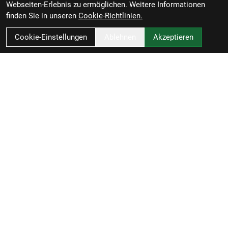
Webseiten-Erlebnis zu ermöglichen. Weitere Informationen
finden Sie in unseren
Cookie-Richtlinien.
Cookie-Einstellungen
Ablehnen
Akzeptieren
Zweirad-Woj GmbH
Könneritzstraße 98a
04229 Leipzig
Deutschland
Anfahrt
49341 4791110
info@zweirad-woj.de
Öffnungszeiten