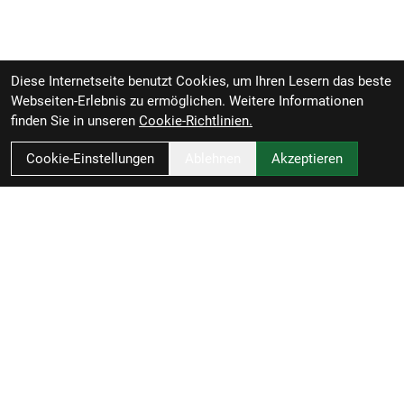
Diese Internetseite benutzt Cookies, um Ihren Lesern das beste
Webseiten-Erlebnis zu ermöglichen. Weitere Informationen
finden Sie in unseren
Cookie-Richtlinien.
Cookie-Einstellungen
Ablehnen
Akzeptieren
Zweirad-Woj GmbH
Könneritzstraße 98a
04229 Leipzig
Deutschland
Anfahrt