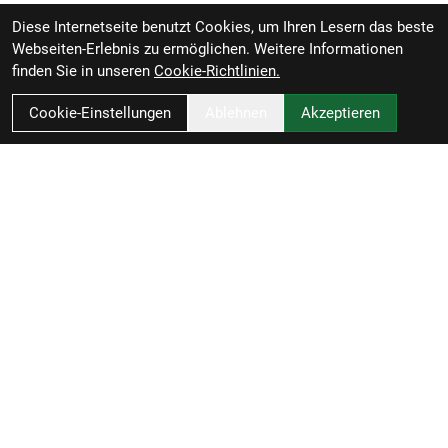
Diese Internetseite benutzt Cookies, um Ihren Lesern das beste
Webseiten-Erlebnis zu ermöglichen. Weitere Informationen
finden Sie in unseren
Cookie-Richtlinien.
Cookie-Einstellungen
Ablehnen
Akzeptieren
Zweirad-Woj GmbH
Könneritzstraße 98a
04229 Leipzig
Deutschland
Anfahrt
49341 4791110
info@zweirad-woj.de