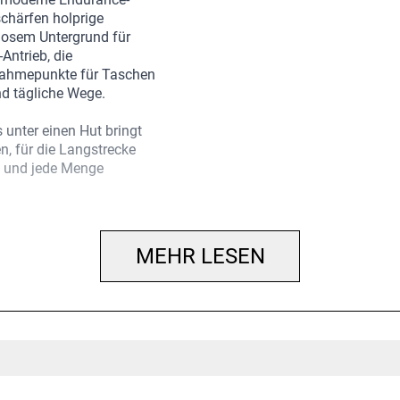
chärfen holprige
losem Untergrund für
Antrieb, die
nahmepunkte für Taschen
d tägliche Wege.
s unter einen Hut bringt
n, für die Langstrecke
n und jede Menge
Vollcarbongabel und
iner Shimano CUES U8000
MEHR LESEN
trager Paradigm
nd vielen
ung.
n Einsatz, das
ichnet sich durch einen
ortable Endurance-
Aufnahmepunkte für dein