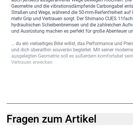
Geometrie und die vibrationsdämpfende Carbongabel ents
Straßen und Wege, während die 50-mm-Reifenfreiheit auf 
mehr Grip und Vertrauen sorgt. Der Shimano CUES 11fach-
hydraulischen Scheibenbremsen und die zahlreichen Auf
und Ausrüstung machen es perfekt für große Abenteuer un
… du ein vielseitiges Bike willst, das Performance und Prei
und dich überallhin souverän begleitet. Mit seiner moderne
ausgelegten Geometrie soll es außerdem komfortabel sei
Vertrauen erwecken.
Einen Rahmen aus 300 Series Alpha Aluminium mit einer 
Platz für 50 mm breite Reifen. Ausgestattet ist es mit e
11-Gang-Schaltung, hydraulischen Scheibenbremsen, Bon
Laufrädern, Bontrager Girona Pro Tubeless-Ready-Reifen u
Aufnahmepunkten für Gepäckträger, Taschen und Ausrüst
Egal, ob für mehrtägige Abenteuertouren oder den tägliche
Fragen zum Artikel
Checkpoint ALR 4 ist das ideale Gravelbike für dich. Es ze
erschwinglichen Rahmen aus Alpha Aluminium, eine komf
Geometrie, eine großzügige Reifenfreiheit und unzählige 