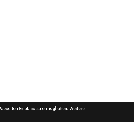
 3S-Kettenführung, T47-
grierte Aufnahme für
eschrägte 142 x 12 mm
CUES, Flat Mount //
Webseiten-Erlebnis zu ermöglichen. Weitere
CUES, Flat Mount //