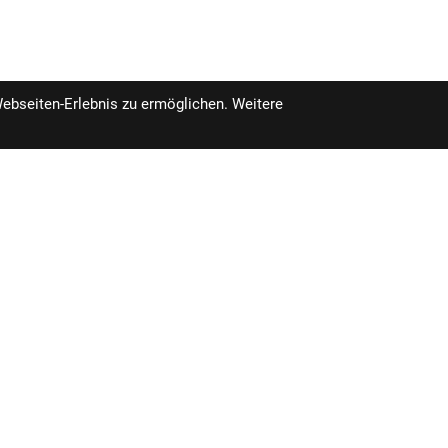
Webseiten-Erlebnis zu ermöglichen. Weitere
pro Stück inkl. MwSt.
fügbar im Geschäft in 3-14 Tagen.
399,99 €
szeiten
Unser Unternehmen