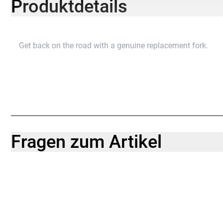
Produktdetails
Get back on the road with a genuine replacement fork.
Fragen zum Artikel