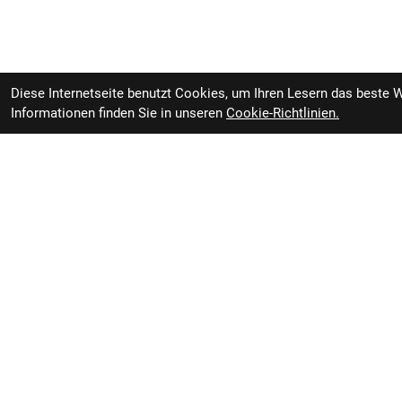
Diese Internetseite benutzt Cookies, um Ihren Lesern das beste 
Informationen finden Sie in unseren
Cookie-Richtlinien.
Trek Fork Rigid Trek Domane
Bei Bestellung ver
AL 5 56-62cm Charcoal/Volt
Zweirad-Woj GmbH
Öffnung
Könneritzstraße 98a