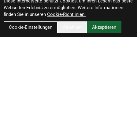
Diese Internetseite benutzt Cookies, um Ihren Lesern das beste
Webseiten-Erlebnis zu ermöglichen. Weitere Informationen
finden Sie in unseren
Cookie-Richtlinien.
Cookie-Einstellungen
Ablehnen
Akzeptieren
Zweirad-Woj GmbH
Könneritzstraße 98a
04229 Leipzig
Deutschland
Anfahrt
49341 4791110
info@zweirad-woj.de