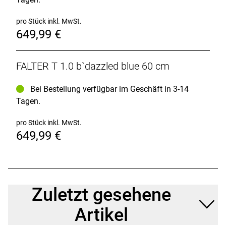
Licht hinten: MATRIX ZD 943
Gepäckträger: MATRIX HLYJ-F4-28
pro Stück inkl. MwSt.
Schutzbleche: SKS
649,99 €
Ständer: Olona Aluminium
Gewicht: 16,5 kg
Zulässiges Gesamtgewicht: 130 kg
FALTER T 1.0 b`dazzled blue 60 cm
Bei Bestellung verfügbar im Geschäft in 3-14
Tagen.
pro Stück inkl. MwSt.
649,99 €
Zuletzt gesehene
Artikel