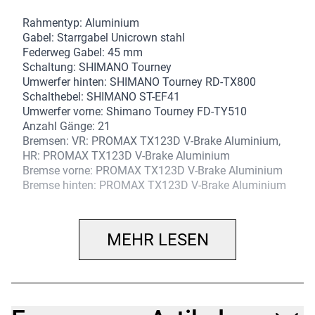
Rahmentyp: Aluminium
Gabel: Starrgabel Unicrown stahl
Federweg Gabel: 45 mm
Schaltung: SHIMANO Tourney
Umwerfer hinten: SHIMANO Tourney RD-TX800
Schalthebel: SHIMANO ST-EF41
Umwerfer vorne: Shimano Tourney FD-TY510
Anzahl Gänge: 21
Bremsen: VR: PROMAX TX123D V-Brake Aluminium,
HR: PROMAX TX123D V-Brake Aluminium
Bremse vorne: PROMAX TX123D V-Brake Aluminium
Bremse hinten: PROMAX TX123D V-Brake Aluminium
Bremshebel: VR: SHIMANO ST-EF41, HR: SHIMANO
ST-EF41
Felgen: VR: X-Alt 36 Loch , HR: X-Alt 36 Loch
MEHR LESEN
Felge vorne: X-Alt 36 Loch
Felge hinten: X-Alt 36 Loch
Naben: VR: SHIMANO DH-C3003 36 Loch, HR:
SHIMANO FH-TY500 36 Loch Schnellspannachse
Nabe vorne: SHIMANO DH-C3003 36 Loch