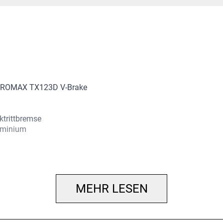
 PROMAX TX123D V-Brake
trittbremse
uminium
HR: SHIMANO Nexus 7-
MEHR LESEN
ktritt
ac Big Pack Creme Reflex