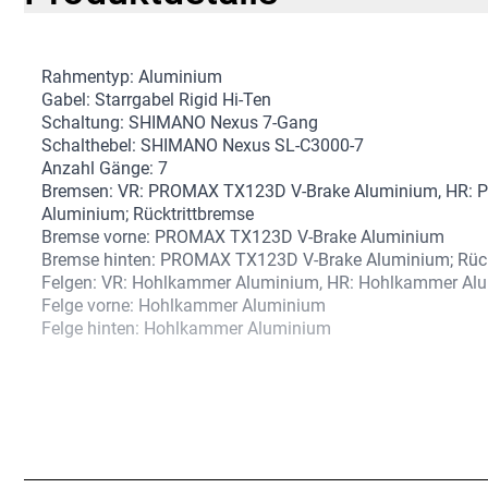
Rahmentyp: Aluminium
Gabel: Starrgabel Rigid Hi-Ten
Schaltung: SHIMANO Nexus 7-Gang
Schalthebel: SHIMANO Nexus SL-C3000-7
Anzahl Gänge: 7
Bremsen: VR: PROMAX TX123D V-Brake Aluminium, HR:
Aluminium; Rücktrittbremse
Bremse vorne: PROMAX TX123D V-Brake Aluminium
Bremse hinten: PROMAX TX123D V-Brake Aluminium; Rück
Felgen: VR: Hohlkammer Aluminium, HR: Hohlkammer Al
Felge vorne: Hohlkammer Aluminium
Felge hinten: Hohlkammer Aluminium
Naben: VR: SHIMANO Nabendynamo DH-C30003 3 Watt, 
Gang Nabenschaltung Rücktritt
Nabe vorne: SHIMANO Nabendynamo DH-C30003 3 Watt
Nabe hinten: SHIMANO Nexus 7-Gang Nabenschaltung Rüc
Reifen: VR: Impac Big Pack Creme Reflex 50-622, HR: Imp
50-622