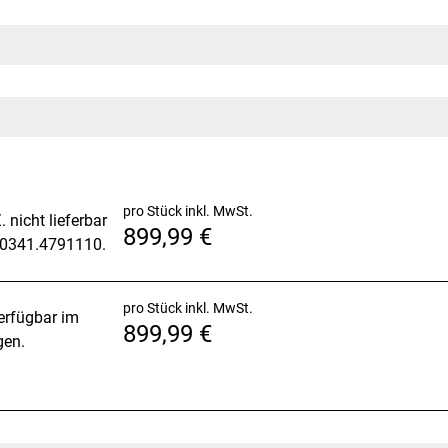
nium
um
pro Stück inkl. MwSt.
. nicht lieferbar
899,99 €
r 0341.4791110.
pro Stück inkl. MwSt.
erfügbar im
899,99 €
gen.
tandwell SW-CA011SG