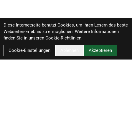
Diese Internetseite benutzt Cookies, um Ihren Lesern das beste
Webseiten-Erlebnis zu ermöglichen. Weitere Informationen
finden Sie in unseren
Cookie-Richtlinien.
Cookie-Einstellungen
Ablehnen
Akzeptieren
Zweirad-Woj GmbH
Könneritzstraße 98a
04229 Leipzig
Deutschland
Anfahrt