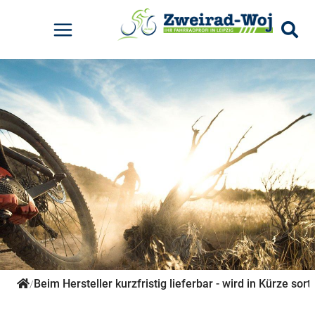
Elektrofahrräder
Kinderfahrräder
Mountainbikes
Rennräder
Pumpen
Radtaschen
Rucksäcke
E-City - Kettenschaltung
Kids - Das erste Bike
MTB-Hardtail Cross Country
Gravel-Bikes
Standpumpen
Für den Lenker
Zubehör
E-Road-Trekking
Kids - Stadt
Für den Lowider
Für den Sattel
Für den Gepäckträger
Rahmentaschen
Sonstiges
Beim Hersteller kurzfristig lieferbar - wird in Kürze sorti
/
Zubehör