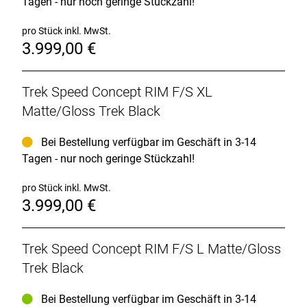
Tagen - nur noch geringe Stückzahl!
einen schnelleren Radsplit oder einen neuen
Geschwindigkeitsrekord abgesehen hast.
pro Stück inkl. MwSt.
- Das Speed Concept lässt sich nicht nur leicht
3.999,00 €
anpassen, sondern ist auch in einem breiten Spektrum
an Größen erhältlich, damit alle ihre optimale und
schnellste Passform finden können.
- Dieses Bike ist über Project One vollständig
Trek Speed Concept RIM F/S XL
individuell konfigurierbar.
Matte/Gloss Trek Black
Bei Bestellung verfügbar im Geschäft in 3-14
Tagen - nur noch geringe Stückzahl!
pro Stück inkl. MwSt.
3.999,00 €
Trek Speed Concept RIM F/S L Matte/Gloss
Trek Black
Bei Bestellung verfügbar im Geschäft in 3-14