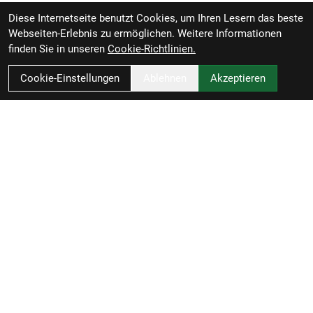
Diese Internetseite benutzt Cookies, um Ihren Lesern das beste
Webseiten-Erlebnis zu ermöglichen. Weitere Informationen
finden Sie in unseren
Cookie-Richtlinien.
Cookie-Einstellungen
Ablehnen
Akzeptieren
Zweirad-Woj GmbH
Könneritzstraße 98a
04229 Leipzig
Deutschland
Anfahrt
49341 4791110
info@zweirad-woj.de