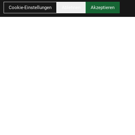
Cookie-Einstellungen
Ablehnen
Akzeptieren
Zweirad-Woj GmbH
Könneritzstraße 98a
04229 Leipzig
Deutschland
Anfahrt
49341 4791110
info@zweirad-woj.de
Öffnungszeiten