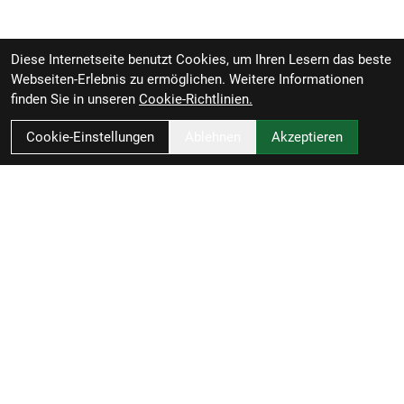
Diese Internetseite benutzt Cookies, um Ihren Lesern das beste
Webseiten-Erlebnis zu ermöglichen. Weitere Informationen
finden Sie in unseren
Cookie-Richtlinien.
Cookie-Einstellungen
Ablehnen
Akzeptieren
Zweirad-Woj GmbH
Könneritzstraße 98a
04229 Leipzig
Deutschland
Anfahrt
49341 4791110