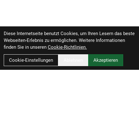
Diese Internetseite benutzt Cookies, um Ihren Lesern das beste
Webseiten-Erlebnis zu ermöglichen. Weitere Informationen
finden Sie in unseren
Cookie-Richtlinien.
Cookie-Einstellungen
Ablehnen
Akzeptieren
Zweirad-Woj GmbH
Könneritzstraße 98a
04229 Leipzig
Deutschland
Anfahrt