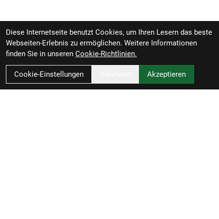
Diese Internetseite benutzt Cookies, um Ihren Lesern das beste
Webseiten-Erlebnis zu ermöglichen. Weitere Informationen
finden Sie in unseren
Cookie-Richtlinien.
Cookie-Einstellungen
Ablehnen
Akzeptieren
Zweirad-Woj GmbH
Könneritzstraße 98a
04229 Leipzig
Deutschland
Anfahrt
49341 4791110