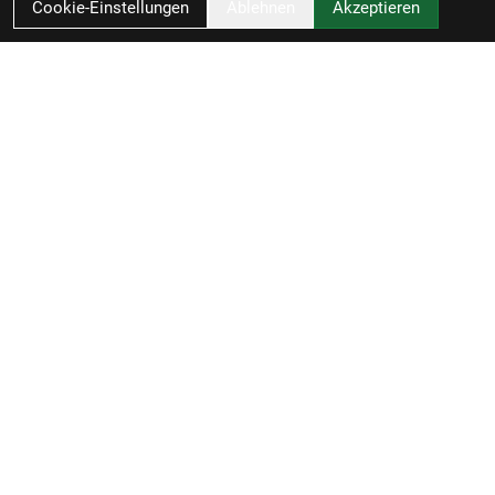
Cookie-Einstellungen
Ablehnen
Akzeptieren
Zweirad-Woj GmbH
Könneritzstraße 98a
04229 Leipzig
Deutschland
Anfahrt
49341 4791110
info@zweirad-woj.de
Öffnungszeiten
Januar - Februar, November - Dezember