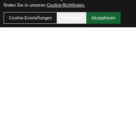
finden Sie in unseren
Cookie-Richtlinien.
Cookie-Einstellungen
Ablehnen
Akzeptieren
Zweirad-Woj GmbH
Könneritzstraße 98a
04229 Leipzig
Deutschland
Anfahrt
49341 4791110
info@zweirad-woj.de
Öffnungszeiten