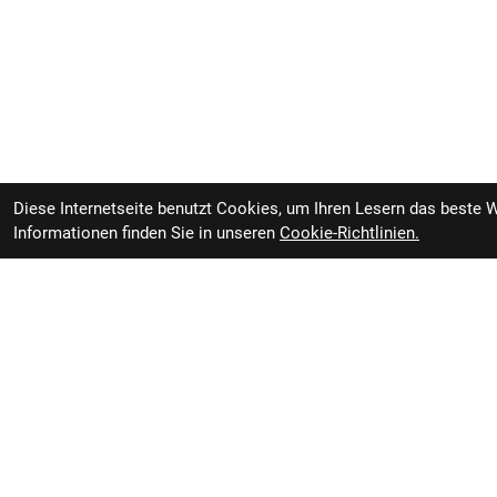
Diese Internetseite benutzt Cookies, um Ihren Lesern das beste 
Informationen finden Sie in unseren
Cookie-Richtlinien.
Trek Akku-Ersatzteil Trek
Bei Bestellung ver
Powerfly RIB Akkuabdeckung Bl