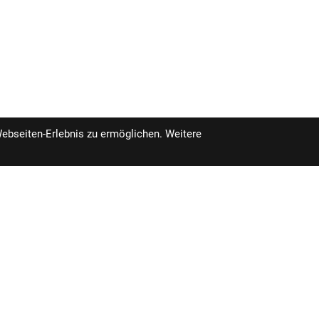
Webseiten-Erlebnis zu ermöglichen. Weitere
pro Stück inkl. MwSt.
fügbar im Geschäft in 3-14 Tagen.
159,99 €