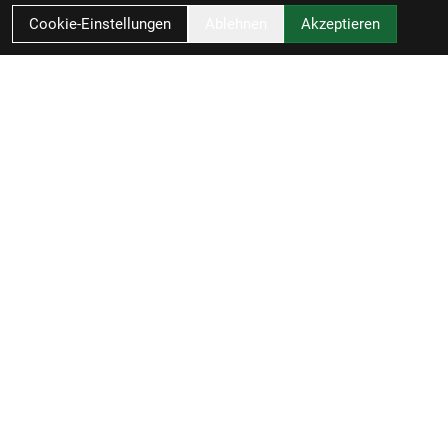
Cookie-Einstellungen
Ablehnen
Akzeptieren
Zweirad-Woj GmbH
Könneritzstraße 98a
04229 Leipzig
Deutschland
Anfahrt
49341 4791110
info@zweirad-woj.de
Öffnungszeiten