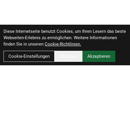
Diese Internetseite benutzt Cookies, um Ihren Lesern das beste
Webseiten-Erlebnis zu ermöglichen. Weitere Informationen
finden Sie in unseren
Cookie-Richtlinien.
Cookie-Einstellungen
Ablehnen
Akzeptieren
Zweirad-Woj GmbH
Könneritzstraße 98a
04229 Leipzig
Deutschland
Anfahrt