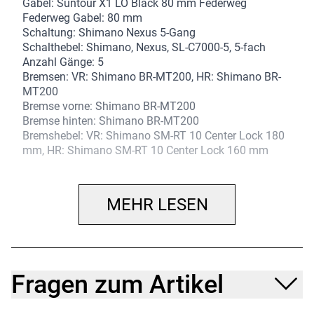
Gabel: Suntour X1 LO Black 80 mm Federweg
Federweg Gabel: 80 mm
Schaltung: Shimano Nexus 5-Gang
Schalthebel: Shimano, Nexus, SL-C7000-5, 5-fach
Anzahl Gänge: 5
Bremsen: VR: Shimano BR-MT200, HR: Shimano BR-
MT200
Bremse vorne: Shimano BR-MT200
Bremse hinten: Shimano BR-MT200
Bremshebel: VR: Shimano SM-RT 10 Center Lock 180
mm, HR: Shimano SM-RT 10 Center Lock 160 mm
Bremsscheibe: VR: Shimano BL-MT201, HR: Shimano
BL-MT201
Bremsscheibe vorne: Shimano SM-RT 10 Center Lock
MEHR LESEN
180 mm
Bremsscheibe hinten: Shimano SM-RT 10 Center Lock
160 mm
Felgen: VR: Mach 1 Cross R-27 32 Loch, HR: Mach 1
Cross R-27 32 Loch
Fragen zum Artikel
Felge vorne: Mach 1 Cross R-27 32 Loch
Felge hinten: VR: Shimano HB-QC300
Schnellspannachse Center Lock 32 Loch, HR: