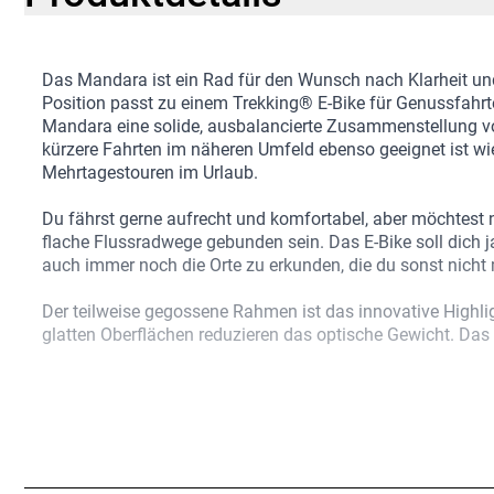
Das Mandara ist ein Rad für den Wunsch nach Klarheit un
Position passt zu einem Trekking® E-Bike für Genussfahrt
Mandara eine solide, ausbalancierte Zusammenstellung v
kürzere Fahrten im näheren Umfeld ebenso geeignet ist wi
Mehrtagestouren im Urlaub.
Du fährst gerne aufrecht und komfortabel, aber möchtest n
flache Flussradwege gebunden sein. Das E-Bike soll dich j
auch immer noch die Orte zu erkunden, die du sonst nicht 
Der teilweise gegossene Rahmen ist das innovative Highli
glatten Oberflächen reduzieren das optische Gewicht. Das
Wh gefüttert werden - Akkus bis 545 Wh sind vollständig im
etwas mehr Federweg, etwas breiteren Reifen und etwas 
das neue Mandara einen sanften Schritt zu noch mehr Ko
Eine breite Übersetzung, eine gefällige Geometrie mit viele
und ein starker Akku machen aus dem Mandara ein integri