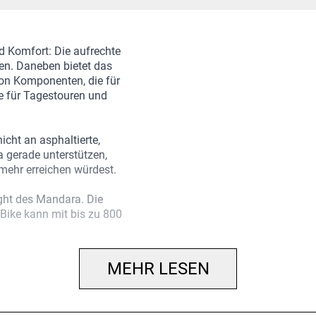
d Komfort: Die aufrechte
en. Daneben bietet das
on Komponenten, die für
e für Tagestouren und
icht an asphaltierte,
a gerade unterstützen,
mehr erreichen würdest.
ght des Mandara. Die
 Bike kann mit bis zu 800
 Unterrohr integriert. Mit
mehr Übersetzung geht
mfort.
MEHR LESEN
n Einstellmöglichkeiten
ertes Komfortpaket. Der